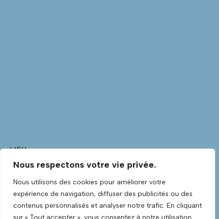
LIEU
Nous respectons votre vie privée.
Club Guitare
Club Guitare Allée Verte
Nous utilisons des cookies pour améliorer votre
Lannilis
,
Finistère
29870
France
+ Google Map
expérience de navigation, diffuser des publicités ou des
Voir Lieu site web
contenus personnalisés et analyser notre trafic. En cliquant
sur « Tout accepter », vous consentez à notre utilisation