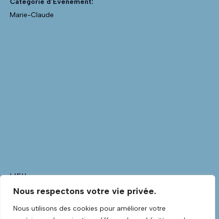
Catégorie d’Évènement:
Marie-Claude
LIEU
Nous respectons votre vie privée.
Club Guitare
Club Guitare Allée Verte
Nous utilisons des cookies pour améliorer votre
Lannilis
,
Finistère
29870
France
+ Google Map