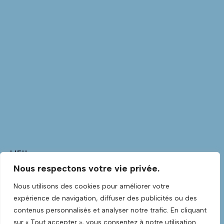
LIEU
Nous respectons votre vie privée.
Club Guitare
Club Guitare Allée Verte
Nous utilisons des cookies pour améliorer votre
Lannilis
,
Finistère
29870
France
+ Google Map
expérience de navigation, diffuser des publicités ou des
Voir Lieu site web
contenus personnalisés et analyser notre trafic. En cliquant
sur « Tout accepter », vous consentez à notre utilisation