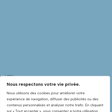
LIEU
Nous respectons votre vie privée.
Club Guitare
Club Guitare Allée Verte
Nous utilisons des cookies pour améliorer votre
Lannilis
,
Finistère
29870
France
+ Google Map
expérience de navigation, diffuser des publicités ou des
Voir Lieu site web
contenus personnalisés et analyser notre trafic. En cliquant
sur « Tout accepter », vous consentez à notre utilisation