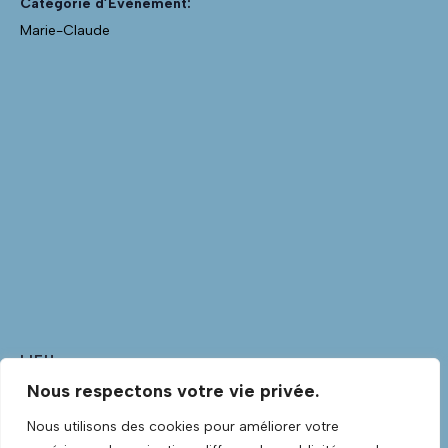
Catégorie d’Évènement:
Marie-Claude
LIEU
Nous respectons votre vie privée.
Club Guitare
Club Guitare Allée Verte
Nous utilisons des cookies pour améliorer votre
Lannilis
,
Finistère
29870
France
+ Google Map