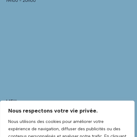
19h00 - 20h00
LIEU
Nous respectons votre vie privée.
Club Guitare
Club Guitare Allée Verte
Nous utilisons des cookies pour améliorer votre
Lannilis
,
Finistère
29870
France
+ Google Map
expérience de navigation, diffuser des publicités ou des
Voir Lieu site web
contenus personnalisés et analyser notre trafic. En cliquant