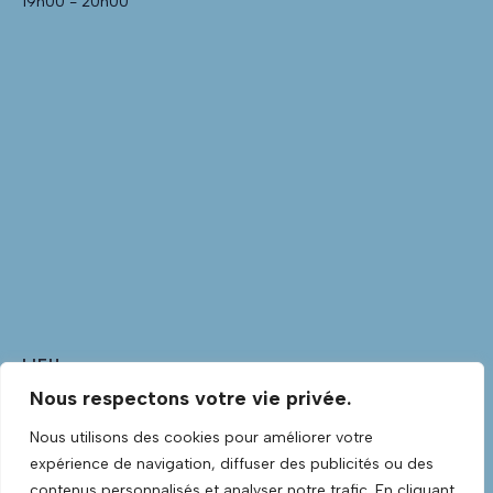
19h00 - 20h00
LIEU
Nous respectons votre vie privée.
Club Guitare
Club Guitare Allée Verte
Nous utilisons des cookies pour améliorer votre
Lannilis
,
Finistère
29870
France
+ Google Map
expérience de navigation, diffuser des publicités ou des
Voir Lieu site web
contenus personnalisés et analyser notre trafic. En cliquant