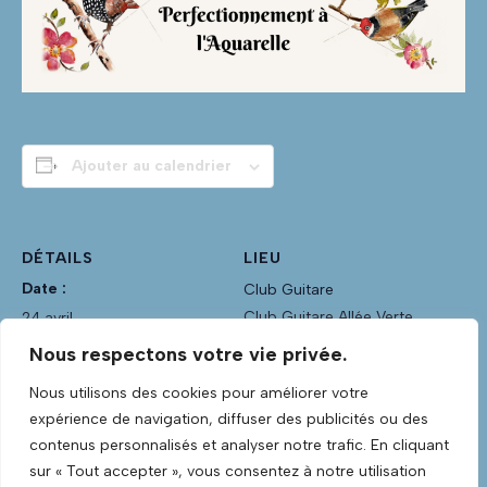
Ajouter au calendrier
DÉTAILS
LIEU
Date :
Club Guitare
Club Guitare Allée Verte
24 avril
Lannilis
,
Finistère
29870
Heure :
Nous respectons votre vie privée.
France
14h00 - 16h00
Nous utilisons des cookies pour améliorer votre
Voir Lieu site web
Catégorie d’Évènement:
expérience de navigation, diffuser des publicités ou des
Section Aquarelle
contenus personnalisés et analyser notre trafic. En cliquant
sur « Tout accepter », vous consentez à notre utilisation