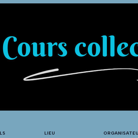
LS
LIEU
ORGANISATE