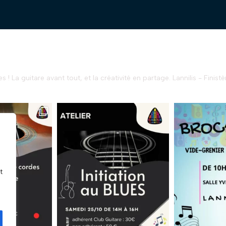
s !
La guitare avant tout, et la créativité en partage.
Lannilis - Finistè
t