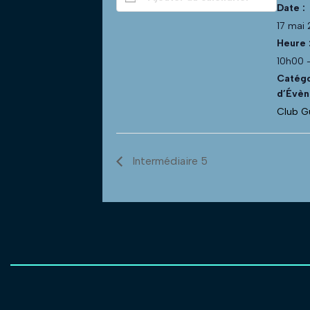
Date :
17 mai
Heure 
10h00 
Catégo
d’Évèn
Club G
Intermédiaire 5