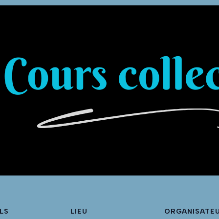
LS
LIEU
ORGANISATE