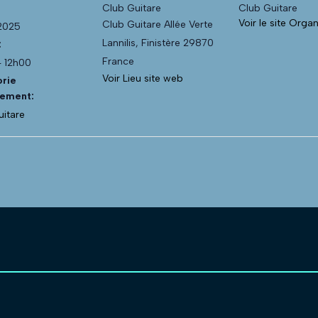
Club Guitare
Club Guitare
Voir le site Orga
Club Guitare Allée Verte
 2025
Lannilis
,
Finistère
29870
:
France
- 12h00
Voir Lieu site web
rie
ement:
uitare