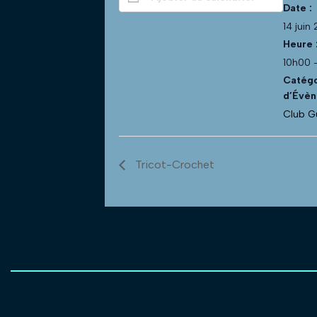
Date :
14 juin
Heure 
10h00 
Catégo
d’Évèn
Club G
Tricot-Crochet