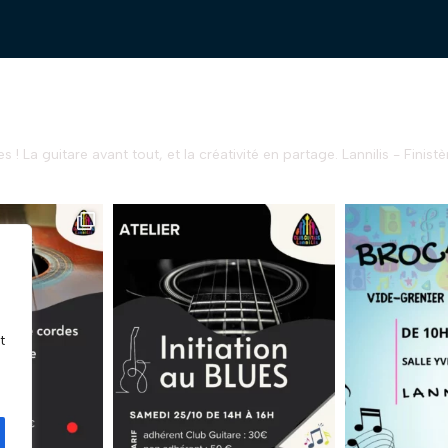
s !
La guitare avant tout, et la créativité en partage.
Lannilis - Finistè
t