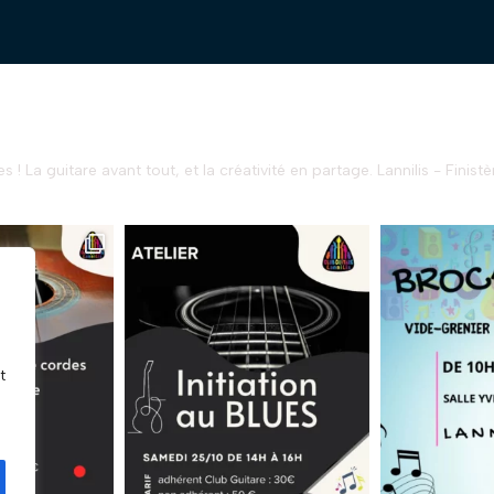
s !
La guitare avant tout, et la créativité en partage.
Lannilis - Finistè
t