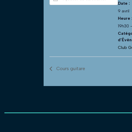
Date :
9 avril
Heure 
19h30 
Catégo
d’Évèn
Club G
Cours guitare