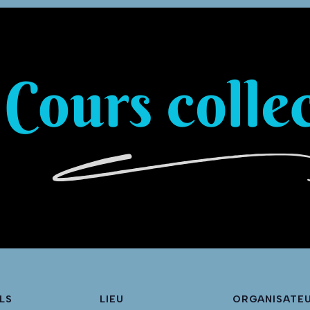
LS
LIEU
ORGANISATE