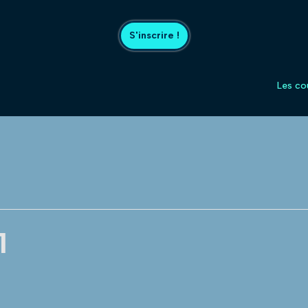
S'inscrire !
Les co
1