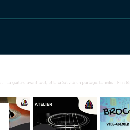
s !
La guitare avant tout, et la créativité en partage.
Lannilis - Finistè