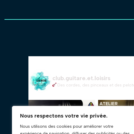
club.guitare.et.loisirs
Des cordes, des pinceaux et des pelote
Nous respectons votre vie privée.
Nous utilisons des cookies pour améliorer votre
expérience de navigation, diffuser des publicités ou des