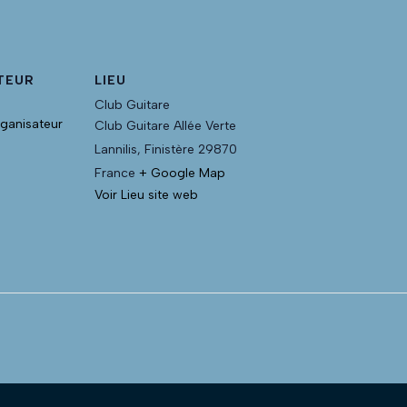
TEUR
LIEU
Club Guitare
rganisateur
Club Guitare Allée Verte
Lannilis
,
Finistère
29870
France
+ Google Map
Voir Lieu site web