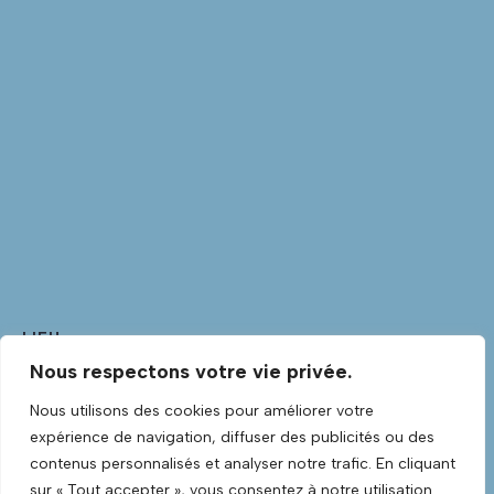
LIEU
Nous respectons votre vie privée.
Club Guitare
Club Guitare Allée Verte
Nous utilisons des cookies pour améliorer votre
Lannilis
,
Finistère
29870
France
+ Google Map
expérience de navigation, diffuser des publicités ou des
Voir Lieu site web
contenus personnalisés et analyser notre trafic. En cliquant
sur « Tout accepter », vous consentez à notre utilisation