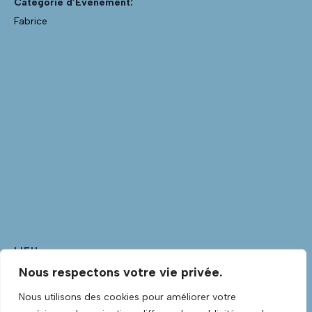
Catégorie d’Évènement:
Fabrice
LIEU
Nous respectons votre vie privée.
Club Guitare
Club Guitare Allée Verte
Nous utilisons des cookies pour améliorer votre
Lannilis
,
Finistère
29870
France
+ Google Map