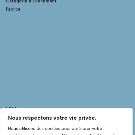
Catégorie d’Évènement:
Fabrice
LIEU
Nous respectons votre vie privée.
Club Guitare
Club Guitare Allée Verte
Nous utilisons des cookies pour améliorer votre
Lannilis
,
Finistère
29870
France
+ Google Map