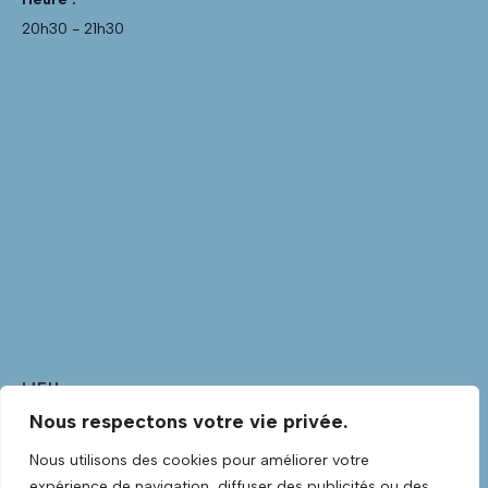
20h30 - 21h30
LIEU
Nous respectons votre vie privée.
Club Guitare
Club Guitare Allée Verte
Nous utilisons des cookies pour améliorer votre
Lannilis
,
Finistère
29870
France
+ Google Map
expérience de navigation, diffuser des publicités ou des