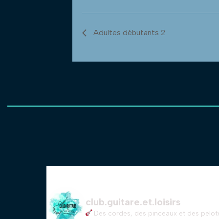
Adultes débutants 2
club.guitare.et.loisirs
Des cordes, des pinceaux et des pelote