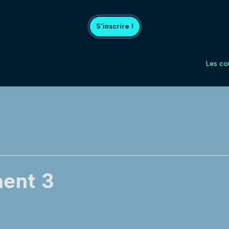
S'inscrire !
Les co
ent 3