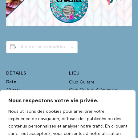
Ajouter au calendrier
DÉTAILS
LIEU
Date :
Club Guitare
Club Guitare Allée Verte
22 mai
Lannilis
,
Finistère
29870
Heure :
Nous respectons votre vie privée.
France
18h30 - 22h00
Nous utilisons des cookies pour améliorer votre
Voir Lieu site web
Catégorie d’Évènement:
expérience de navigation, diffuser des publicités ou des
Section Tricot-Crochet
contenus personnalisés et analyser notre trafic. En cliquant
sur « Tout accepter », vous consentez à notre utilisation