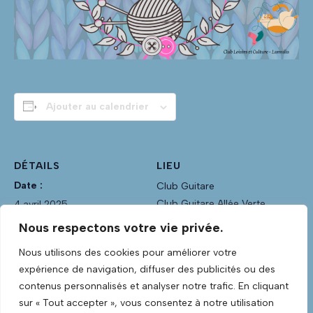
Ajouter au calendrier
DÉTAILS
LIEU
Date :
Club Guitare
Club Guitare Allée Verte
4 avril 2025
Lannilis
,
Finistère
29870
Heure :
Nous respectons votre vie privée.
France
18h30 - 21h00
Nous utilisons des cookies pour améliorer votre
Voir Lieu site web
Catégorie d’Évènement:
expérience de navigation, diffuser des publicités ou des
Section Tricot-Crochet
contenus personnalisés et analyser notre trafic. En cliquant
sur « Tout accepter », vous consentez à notre utilisation