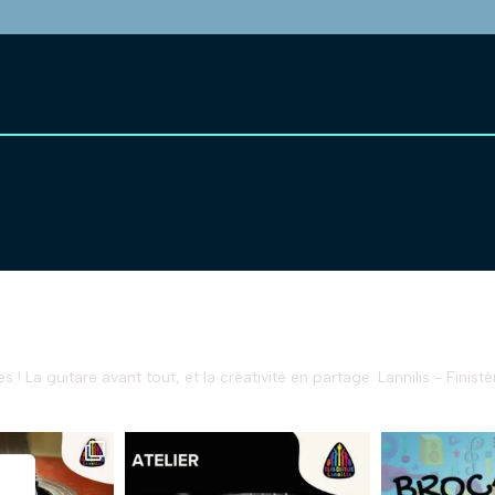
s !
La guitare avant tout, et la créativité en partage.
Lannilis - Finistè