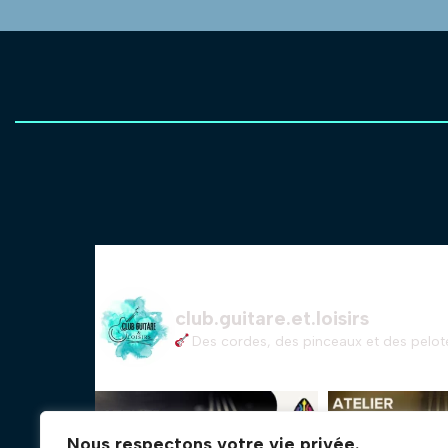
club.guitare.et.loisirs
Des cordes, des pinceaux et des pelote
Nous respectons votre vie privée.