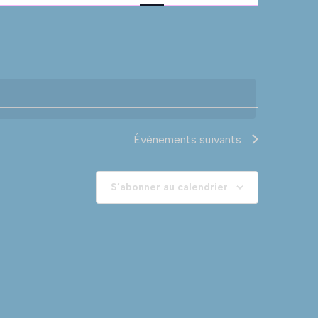
de
vues
Évènement
Évènements
suivants
S’abonner au calendrier