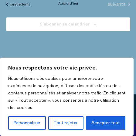
vu
Évènements
naviga
Aujourd’hui
suivants
Évènements
précédents
date.
Év
de
S’abonner au calendrier
vues
Évène
Nous respectons votre vie privée.
Nous utilisons des cookies pour améliorer votre
expérience de navigation, diffuser des publicités ou des
contenus personnalisés et analyser notre trafic. En cliquant
sur « Tout accepter », vous consentez à notre utilisation
des cookies.
Personnaliser
Tout rejeter
Accepter tout
Neve
| Propulsé par
WordPress