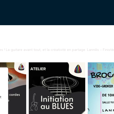
s !
La guitare avant tout, et la créativité en partage.
Lannilis - Finistè
t