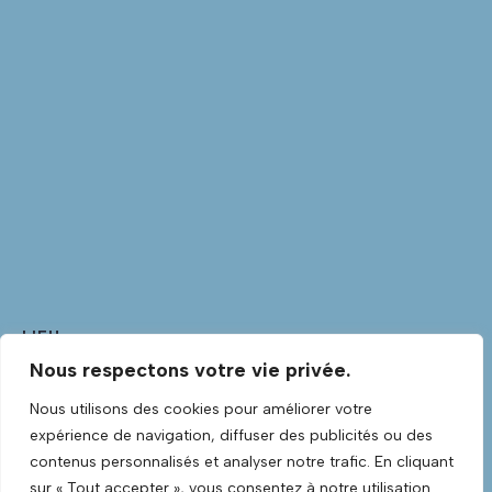
LIEU
Nous respectons votre vie privée.
Club Guitare
Club Guitare Allée Verte
Nous utilisons des cookies pour améliorer votre
Lannilis
,
Finistère
29870
France
+ Google Map
expérience de navigation, diffuser des publicités ou des
Voir Lieu site web
contenus personnalisés et analyser notre trafic. En cliquant
sur « Tout accepter », vous consentez à notre utilisation