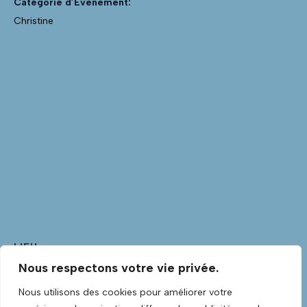
Catégorie d’Évènement:
Christine
LIEU
Nous respectons votre vie privée.
Club Guitare
Club Guitare Allée Verte
Nous utilisons des cookies pour améliorer votre
Lannilis
,
Finistère
29870
France
+ Google Map