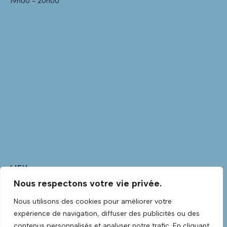
19h00 - 20h00
LIEU
Nous respectons votre vie privée.
Club Guitare
Club Guitare Allée Verte
Nous utilisons des cookies pour améliorer votre
Lannilis
,
Finistère
29870
France
+ Google Map
expérience de navigation, diffuser des publicités ou des
Voir Lieu site web
contenus personnalisés et analyser notre trafic. En cliquant