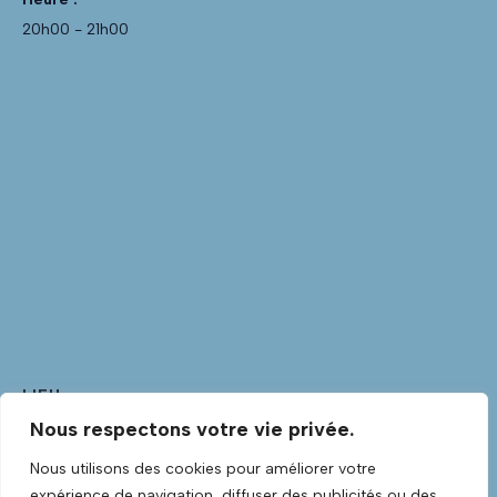
20h00 - 21h00
LIEU
Nous respectons votre vie privée.
Club Guitare
Club Guitare Allée Verte
Nous utilisons des cookies pour améliorer votre
Lannilis
,
Finistère
29870
France
+ Google Map
expérience de navigation, diffuser des publicités ou des