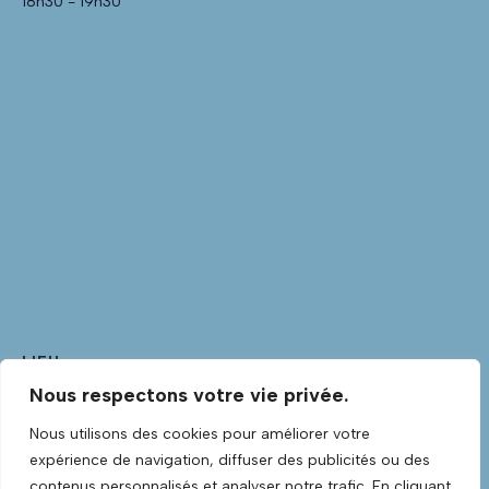
18h30 - 19h30
LIEU
Nous respectons votre vie privée.
Club Guitare
Club Guitare Allée Verte
Nous utilisons des cookies pour améliorer votre
Lannilis
,
Finistère
29870
France
+ Google Map
expérience de navigation, diffuser des publicités ou des
Voir Lieu site web
contenus personnalisés et analyser notre trafic. En cliquant