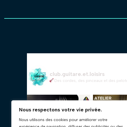
club.guitare.et.loisirs
Des cordes, des pinceaux et des pelote
Nous respectons votre vie privée.
Nous utilisons des cookies pour améliorer votre
expérience de navigation, diffuser des publicités ou des