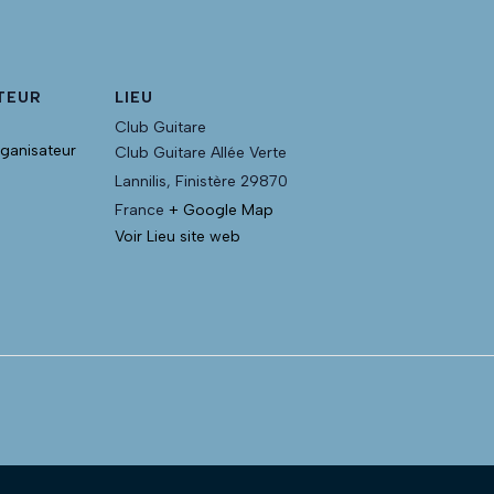
TEUR
LIEU
Club Guitare
rganisateur
Club Guitare Allée Verte
Lannilis
,
Finistère
29870
France
+ Google Map
Voir Lieu site web