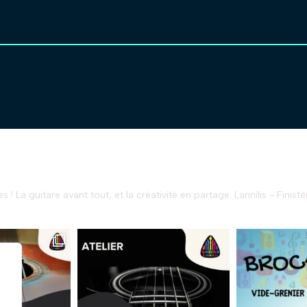
s !
La guitare avant tout, et la créativité en partage.
Lannilis - Finistè