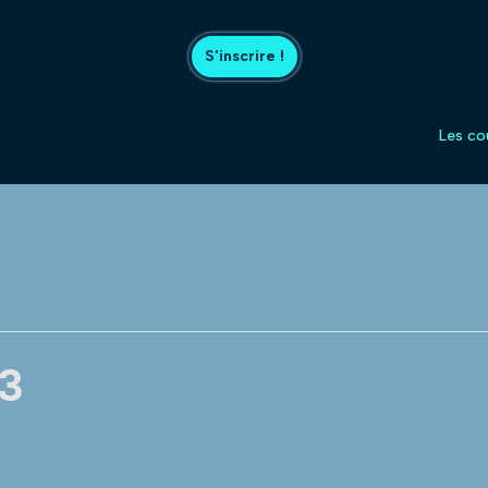
S'inscrire !
Les co
 3