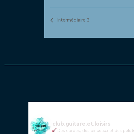
Intermédiaire 3
club.guitare.et.loisirs
Des cordes, des pinceaux et des pelote