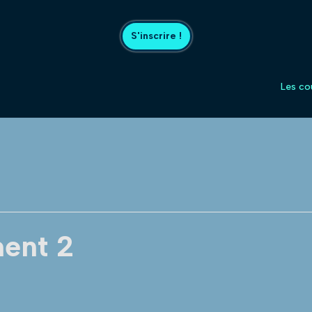
S'inscrire !
Les co
ent 2