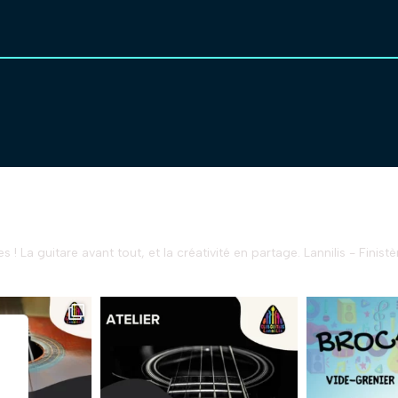
s !
La guitare avant tout, et la créativité en partage.
Lannilis - Finistè