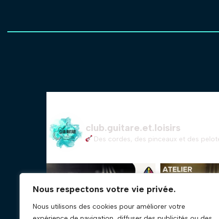
club.guitare.et.loisirs
Des cordes, des pinceaux et des pelote
Nous respectons votre vie privée.
Nous utilisons des cookies pour améliorer votre
expérience de navigation, diffuser des publicités ou des