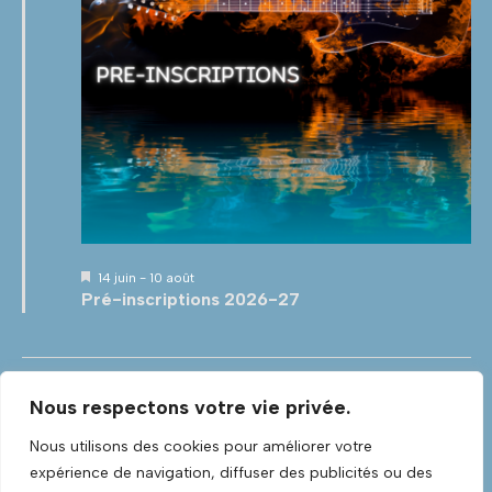
M
14 juin
-
10 août
i
Pré-inscriptions 2026-27
s
e
n
a
v
Jour précédent
Jour suivant
a
Nous respectons votre vie privée.
n
t
Nous utilisons des cookies pour améliorer votre
S’abonner au calendrier
expérience de navigation, diffuser des publicités ou des