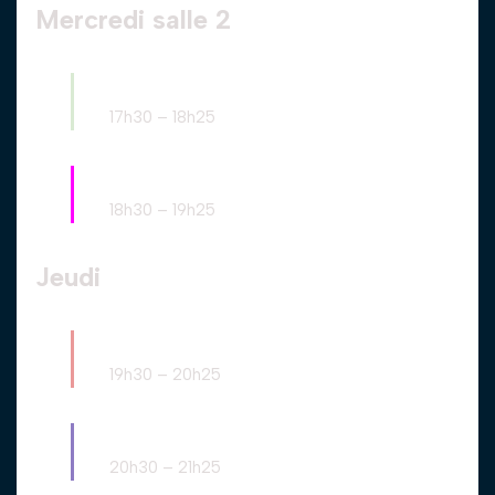
Mercredi salle 2
Ados débutants
17h30
–
18h25
Loisirs
18h30
–
19h25
Jeudi
Avancé
19h30
–
20h25
Perfectionnement
20h30
–
21h25