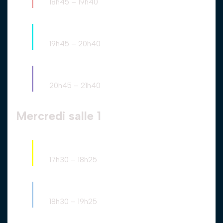
18h45
–
19h40
Passerelle
19h45
–
20h40
Perfectionnement
20h45
–
21h40
Mercredi salle 1
Débutants
17h30
–
18h25
Intermédiaire
18h30
–
19h25