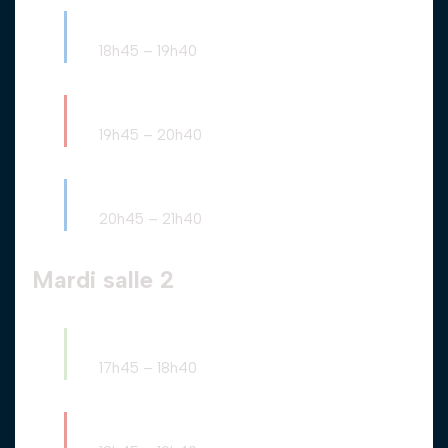
Intermédiaire
18h45
–
19h40
Avancé
19h45
–
20h40
Intermédiaire
20h45
–
21h40
Mardi salle 2
Ados débutants
17h45
–
18h40
Avancé