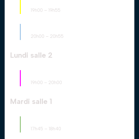
Débutants
19h00
–
19h55
Intermédiaire
20h00
–
20h55
Lundi salle 2
Loisirs
19h00
–
20h00
Mardi salle 1
Ados non débutants
17h45
–
18h40