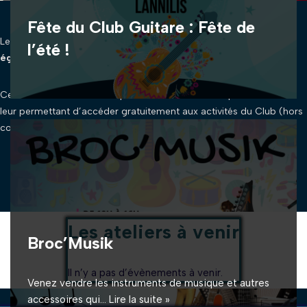
Fête du Club Guitare : Fête de
Les ateliers sont ouverts
aux adhérents du Club Guitare et
l’été !
également aux non membres.
Ces derniers devront s’acquitter d’une cotisation spéciale de 20€
leur permettant d’accéder gratuitement aux activités du Club (hors
cours) et aux ateliers (tarif de celui-ci à régler).
Les ateliers à venir
Broc’Musik
Il n’y a pas d’évènements à venir.
Venez vendre les instruments de musique et autres
accessoires qui…
Lire la suite »